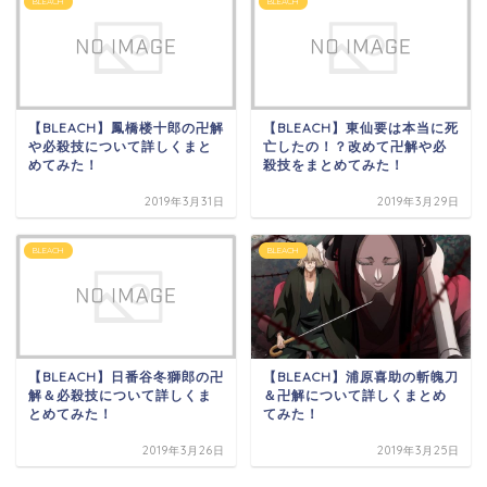
BLEACH
BLEACH
【BLEACH】鳳橋楼十郎の卍解
【BLEACH】東仙要は本当に死
や必殺技について詳しくまと
亡したの！？改めて卍解や必
めてみた！
殺技をまとめてみた！
2019年3月31日
2019年3月29日
BLEACH
BLEACH
【BLEACH】浦原喜助の斬魄刀
【BLEACH】日番谷冬獅郎の卍
＆卍解について詳しくまとめ
解＆必殺技について詳しくま
てみた！
とめてみた！
2019年3月26日
2019年3月25日