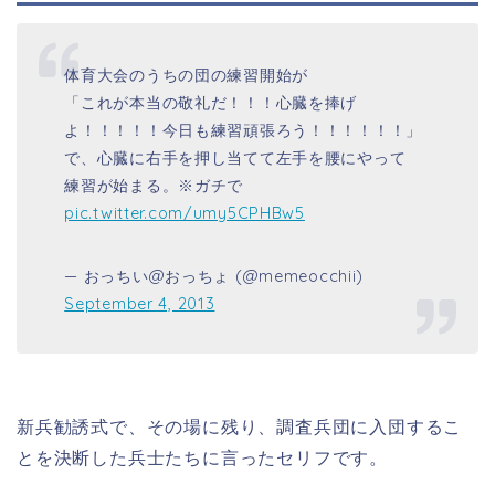
体育大会のうちの団の練習開始が
「これが本当の敬礼だ！！！心臓を捧げ
よ！！！！！今日も練習頑張ろう！！！！！！」
で、心臓に右手を押し当てて左手を腰にやって
練習が始まる。※ガチで
pic.twitter.com/umy5CPHBw5
— おっちい@おっちょ (@memeocchii)
September 4, 2013
新兵勧誘式で、その場に残り、調査兵団に入団するこ
とを決断した兵士たちに言ったセリフです。