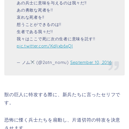
あの兵士に意味を与えるのは我々だ!!
あの勇敢な死者を!!
哀れな死者を!!
想うことができるのは!!
生者である我々だ!!
我々はここで死に次の生者に意味を託す!!
pic.twitter.com/Kdljxb6xQI
— ノム
(@2atn_nomu)
September 10, 2016
獣の巨人に特攻する際に、新兵たちに言ったセリフで
す。
恐怖に慄く兵士たちを扇動し、片道切符の特攻を決意
させます。