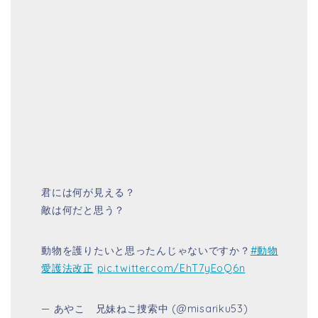
君には何が見える？
敵は何だと思う？
動物を護りたいと思ったんじゃないですか？
#動物
愛護法改正
pic.twitter.com/EhT7yEoQ6n
— あやこ 兄妹ねこ捜索中 (@misariku53)