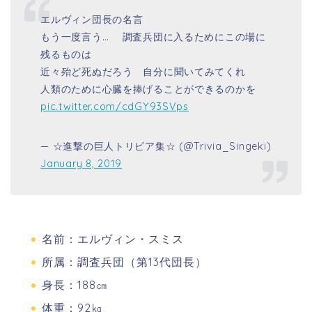
エルヴィン団長の名言
もう一度言う… 調査兵団に入るためにこの場に
残るものは
近々殆ど死ぬだろう 自分に聞いてみてくれ
人類のために心臓を捧げることができるのかを
pic.twitter.com/cdGY93SVps
— ☆進撃の巨人トリビア集☆ (@Trivia_Singeki)
January 8, 2019
名前：エルヴィン・スミス
所属：調査兵団（第13代団長）
身長：188㎝
体重：92㎏