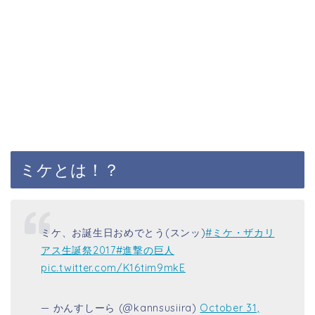
ミケとは！？
ミケ、お誕生日おめでとう(スンッ)
#ミケ・ザカリ
アス生誕祭2017
#進撃の巨人
pic.twitter.com/K16tim9mkE
— かんすしーら (@kannsusiira)
October 31,