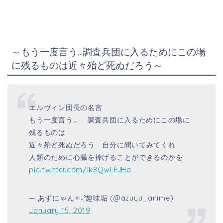
～もう一度言う…調査兵団に入るためにこの場
に残るものは近々殆ど死ぬだろう～
エルヴィン団長の名言
もう一度言う… 調査兵団に入るためにこの場に
残るものは
近々殆ど死ぬだろう 自分に聞いてみてくれ
人類のために心臓を捧げることができるのかを
pic.twitter.com/lk8QwLFJHa
— あずにゃん✧˖°趣味垢 (@azuuu_anime)
January 15, 2019