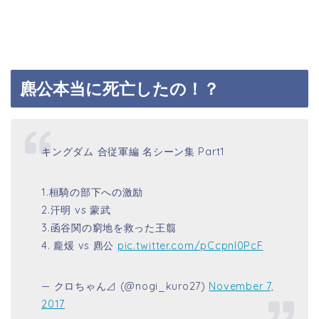
麃公本当に死亡したの！？
キングダム 合従軍編 名シーン集 Part1
1.桓騎の部下への激励
2.汗明 vs 蒙武
3.函谷関の窮地を救った王翦
4. 龐煖 vs 麃公
pic.twitter.com/pCcpnI0PcF
— クロちゃん⊿ (@nogi_kuro27)
November 7,
2017