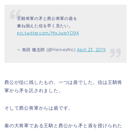
王騎将軍の矛と麃公将軍の盾を
兼ね揃えた信を早く見たい。
pic.twitter.com/MgJwipYO94
— 島田 隆志郎 (@HeroesNo)
April 23, 2019
麃公が信に残したもの、一つは盾でした。信は王騎将
軍から矛を託されました。
そして麃公将軍からは盾です。
秦の大将軍である王騎と麃公から矛と盾を授けられた