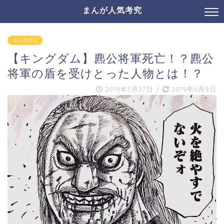
まんが人気考究
キングダム
【キングダム】麃公将軍死亡！？麃公
将軍の盾を受けとった人物とは！？
2019年5月27日
/
2019年6月9日