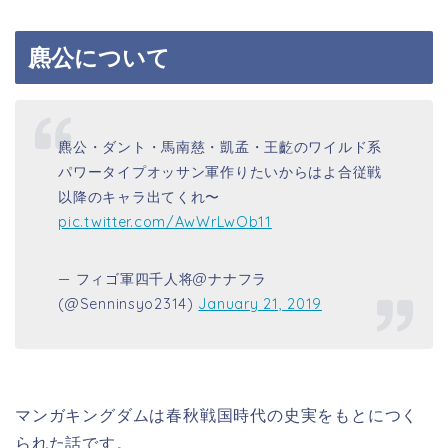
麃公について
麃公・ダント・馬南慈・凱孟・王齕のワイルド系
パワータイプオッサン軍作りたいからはよ合従戦
以降のキャラ出てくれ〜
pic.twitter.com/AwWrLwOb11
— フィゴ軍四千人将@ナナフラ
(@Senninsyo2314)
January 21, 2019
マンガキングダムは春秋戦国時代の史実をもとにつく
られた話です。