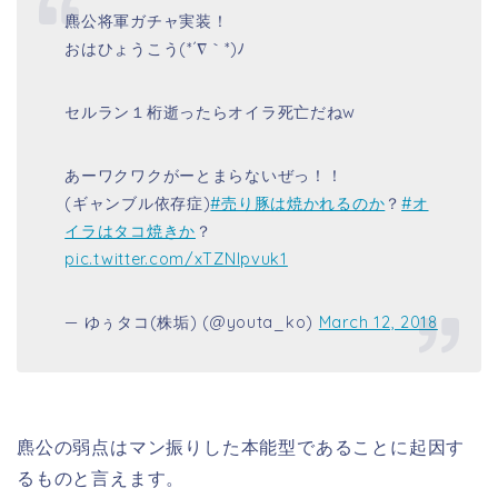
麃公将軍ガチャ実装！
おはひょうこう(*´∇｀*)ﾉ
セルラン１桁逝ったらオイラ死亡だねw
あーワクワクがーとまらないぜっ！！
(ギャンブル依存症)
#売り豚は焼かれるのか
？
#オ
イラはタコ焼きか
？
pic.twitter.com/xTZNIpvuk1
— ゆぅタコ(株垢) (@youta_ko)
March 12, 2018
麃公の弱点はマン振りした本能型であることに起因す
るものと言えます。