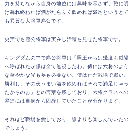
力を持ちながら自身の地位には興味を示さず、戦に明
け暮れ終われば酒がたらふく飲めれば満足というとて
も異質な大将軍麃公です。
史実でも麃公将軍は実在し活躍を見せた将軍です。
キングダムの中で麃公将軍は「照王からは幾度も咸陽
へ呼ばれたが儂は全て無視したわ。儂には六将のよう
な華やかな光も夢も必要ない。儂はただ戦場で戦い、
勝利し、その夜うまい酒を飲めればそれで満足じゃっ
たからのぉ」との言葉を残しており、六将クラスへの
昇進には自身から固辞していたことが分かります。
それほど戦場を愛しており、誰よりも楽しんでいたの
でしょう。