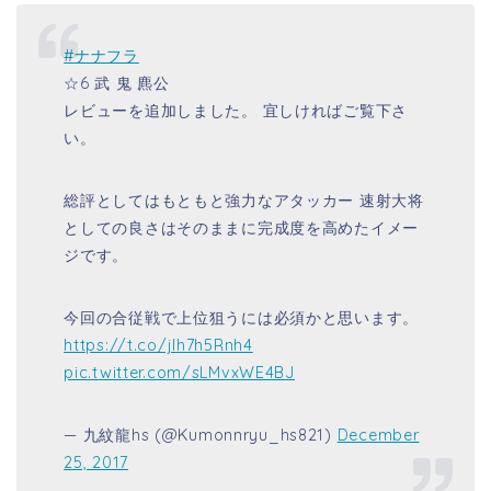
#ナナフラ
☆6 武 鬼 麃公
レビューを追加しました。 宜しければご覧下さ
い。
総評としてはもともと強力なアタッカー 速射大将
としての良さはそのままに完成度を高めたイメー
ジです。
今回の合従戦で上位狙うには必須かと思います。
https://t.co/jlh7h5Rnh4
pic.twitter.com/sLMvxWE4BJ
— 九紋龍hs (@Kumonnryu_hs821)
December
25, 2017