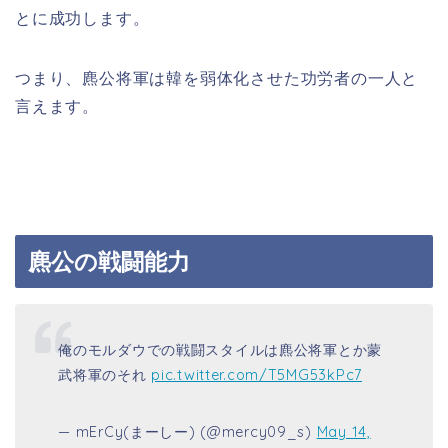
とに成功します。
つまり、麃公将軍は韓を弱体化させた功労者の一人と
言えます。
麃公の戦闘能力
俺のモルダウでの戦闘スタイルは麃公将軍とか蒙
武将軍のそれ
pic.twitter.com/T5MG53kPc7
— mErCy(まーしー) (@mercy09_s)
May 14,