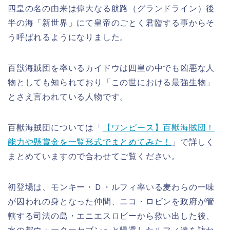
四皇の名の由来は偉大なる航路（グランドライン）後
半の海「新世界」にて皇帝のごとく君臨する事からそ
う呼ばれるようになりました。
百獣海賊団を率いるカイドウは四皇の中でも凶悪な人
物としても知られており「この世における最強生物」
とさえ言われている人物です。
百獣海賊団については「
【ワンピース】百獣海賊団！
能力や懸賞金を一覧形式でまとめてみた！
」で詳しく
まとめていますので合わせてご覧ください。
初登場は、モンキー・Ｄ・ルフィ率いる麦わらの一味
が囚われの身となった仲間、ニコ・ロビンを政府が管
轄する司法の島・エニエスロビーから救い出した後、
水の都ウォーターセブンへと帰還したルフィ達を訪ね