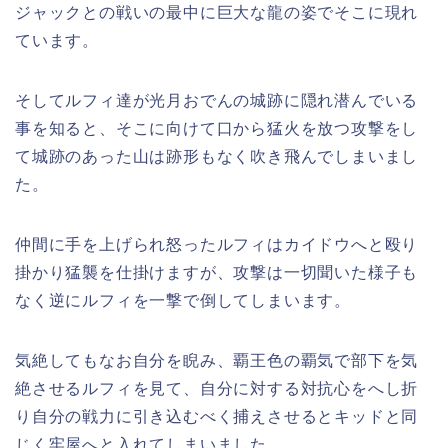
ジャックとの戦いの最中に巨大な龍の姿でそこに現れ
ています。
そしてルフィ達が光月おでんの城跡に隠れ潜んでいる
事を知ると、そこに向けて口から猛火を放つ攻撃をし
て城跡のあった山は跡形もなく吹き飛んでしまいまし
た。
仲間に手を上げられ怒ったルフィはカイドウへと殴り
掛かり猛襲を仕掛けますが、攻撃は一切聞いた様子も
なく逆にルフィを一撃で倒してしまいます。
気絶してもなお自分を睨み、覇王色の覇気で部下を気
絶させるルフィを見て、自分に対する対抗心をへし折
り自分の戦力に引き込むべく捕えさせるとキッドと同
じく牢屋へと入れてしまいました。