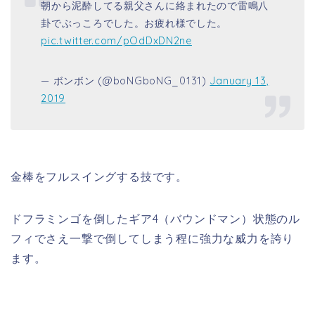
朝から泥酔してる親父さんに絡まれたので雷鳴八
卦でぶっころでした。お疲れ様でした。
pic.twitter.com/pOdDxDN2ne
— ボンボン (@boNGboNG_0131)
January 13,
2019
金棒をフルスイングする技です。
ドフラミンゴを倒したギア4（バウンドマン）状態のル
フィでさえ一撃で倒してしまう程に強力な威力を誇り
ます。