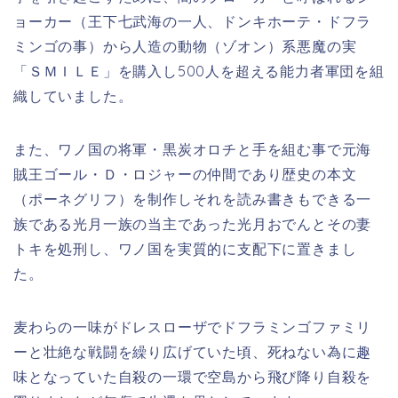
ョーカー（王下七武海の一人、ドンキホーテ・ドフラ
ミンゴの事）から人造の動物（ゾオン）系悪魔の実
「ＳＭＩＬＥ」を購入し500人を超える能力者軍団を組
織していました。
また、ワノ国の将軍・黒炭オロチと手を組む事で元海
賊王ゴール・Ｄ・ロジャーの仲間であり歴史の本文
（ポーネグリフ）を制作しそれを読み書きもできる一
族である光月一族の当主であった光月おでんとその妻
トキを処刑し、ワノ国を実質的に支配下に置きまし
た。
麦わらの一味がドレスローザでドフラミンゴファミリ
ーと壮絶な戦闘を繰り広げていた頃、死ねない為に趣
味となっていた自殺の一環で空島から飛び降り自殺を