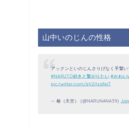
山中いのじんの性格
アックンといのじんさりげなく手繋い
#NARUTO好きと繋がりたい
#かわい
pic.twitter.com/qV2i1saNxT
— 椿（天空） (@NARUNANA39)
Jan