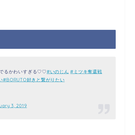
でるかわいすぎる♡♡
#いのじん
#ミツキ奪還戦
い
#BORUTO好きと繋がりたい
uary 3, 2019