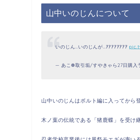
山中いのじんについて
いのじん…いのじんが…ｱｱｱｱｱｱｱｱ
pic.
— あこ❁︎取引垢/すやきゃら27日購入予定
山中いのじんはボルト編に入ってから
木ノ葉の伝統である「猪鹿蝶」を受け
忍者学校卒業後には風祭モエギが率い