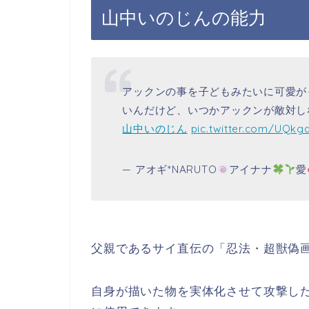
山中いのじんの能力
アックンの事を子どもみたいに可愛が
いんだけど、いつかアックンが敵対し
山中いのじん
pic.twitter.com/UQk
— アオギ*NARUTO
アイナナ
愛
父親であるサイ直伝の「忍法・超獣偽
自身が描いた物を実体化させて攻撃し