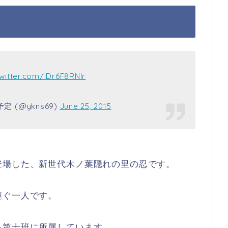
twitter.com/lDr6F8RNIr
 (@ykns69)
June 25, 2015
登場した、新世代木ノ葉隠れの里の忍です。
継ぐ一人です。
る第十班に所属しています。