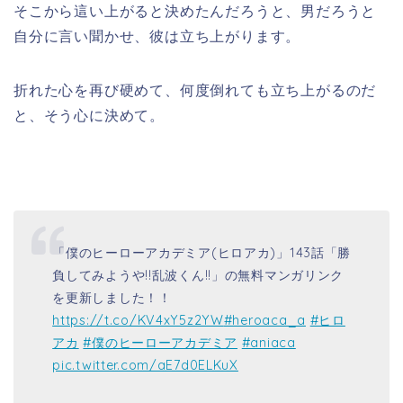
そこから這い上がると決めたんだろうと、男だろうと
自分に言い聞かせ、彼は立ち上がります。
折れた心を再び硬めて、何度倒れても立ち上がるのだ
と、そう心に決めて。
「僕のヒーローアカデミア(ヒロアカ)」143話「勝
負してみようや!!乱波くん!!」の無料マンガリンク
を更新しました！！
https://t.co/KV4xY5z2YW
#heroaca_a
#ヒロ
アカ
#僕のヒーローアカデミア
#aniaca
pic.twitter.com/aE7d0ELKuX