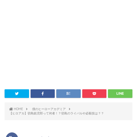
HOME
僕のヒーローアカデミア
【ヒロアカ】切島鋭児郎って何者！？切島のライバルや必殺技は？？