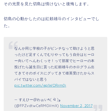
その光景を見た切島は情けないと後悔します。
切島の心動かしたのは
紅頼雄斗のインタビューでし
た。
なんか同じ学校の子がピンチなって助けようと思
ったけど足すくんでむりやってもう自分はヒーロ
ー向いてへんわくっそ！って部屋でヒーローの本
投げたら誕生日に貰った紅頼雄斗のホログラム出
てきてそのボイスにグッてきて雄英受けたからス
パイではないと思う
pic.twitter.com/eplWORrm0j
— すえひー@わぉい٩( ᐛ )و
(@FPZvdtwCeRMGVmX)
November 2, 2017