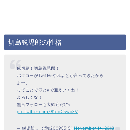
切島鋭児郎の性格
俺切島！切島鋭児郎！
バクゴーがTwitterやれよとか言ってきたから
よ〜、
ってことで♡と๑で迎えいくわ！
よろしくな！
無言フォローも大歓迎だ(ﾆｯ
pic.twitter.com/81coC3wd8V
— 鋭児郎 。 (@s20098515)
November 14, 2018