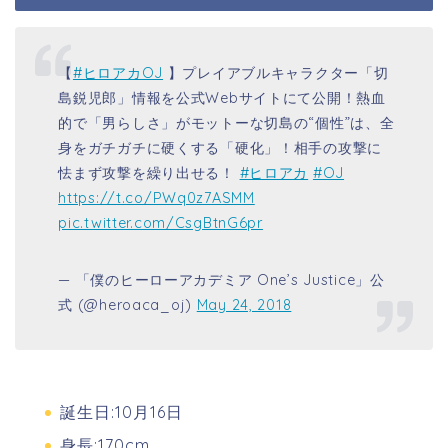
【
#ヒロアカOJ
】プレイアブルキャラクター「切
島鋭児郎」情報を公式Webサイトにて公開！熱血
的で「男らしさ」がモットーな切島の“個性”は、全
身をガチガチに硬くする「硬化」！相手の攻撃に
怯まず攻撃を繰り出せる！
#ヒロアカ
#OJ
https://t.co/PWq0z7ASMM
pic.twitter.com/CsgBtnG6pr
— 「僕のヒーローアカデミア One’s Justice」公
式 (@heroaca_oj)
May 24, 2018
誕生日:10月16日
身長:170cm