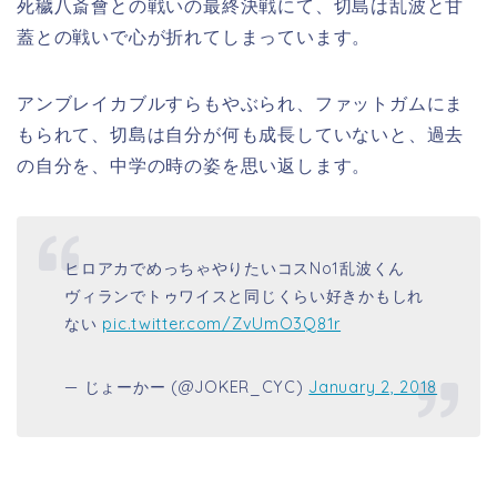
死穢八斎會との戦いの最終決戦にて、切島は乱波と甘
蓋との戦いで心が折れてしまっています。
アンブレイカブルすらもやぶられ、ファットガムにま
もられて、切島は自分が何も成長していないと、過去
の自分を、中学の時の姿を思い返します。
ヒロアカでめっちゃやりたいコスNo1乱波くん
ヴィランでトゥワイスと同じくらい好きかもしれ
ない
pic.twitter.com/ZvUmO3Q81r
— じょーかー (@JOKER_CYC)
January 2, 2018