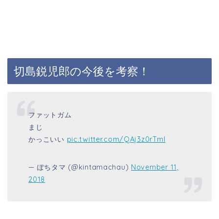
切島鋭児郎の今後を考察！
ファットガム
まじ
かっこいい
pic.twitter.com/QAj3z0rTmI
— ぽちタマ (@kintamachau)
November 11,
2018