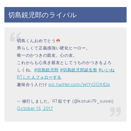
切島鋭児郎のライバル
切島くんおめでとう
男らしくて正義感強い硬化ヒーロー。
唯一のかつきの親友。心の友。
これからも心良き親友としてうちのかつきをよろ
しくね。
#切島鋭児郎
#切島鋭児郎誕生祭
#いいね
RTした人フォローする
趣味合う人だけ
pic.twitter.com/WlYjOOXtDp
— 移行しました。RT垢です (@katuki79_suisei)
October 15, 2017