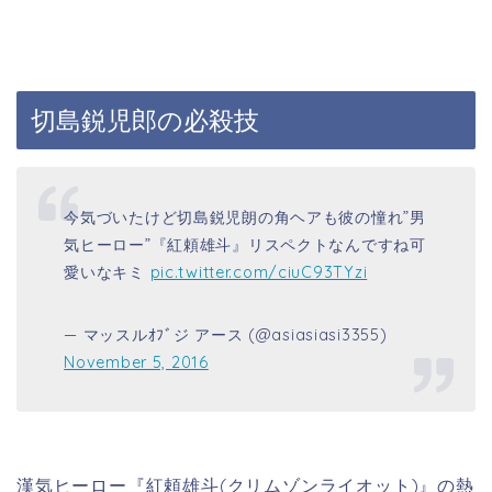
切島鋭児郎の必殺技
今気づいたけど切島鋭児朗の角ヘアも彼の憧れ”男
気ヒーロー”『紅頼雄斗』リスペクトなんですね可
愛いなキミ
pic.twitter.com/ciuC93TYzi
— マッスルｵﾌﾞジ アース (@asiasiasi3355)
November 5, 2016
漢気ヒーロー『紅頼雄斗(クリムゾンライオット)』の熱