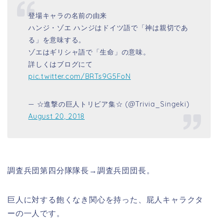
登場キャラの名前の由来
ハンジ・ゾエ ハンジはドイツ語で「神は親切であ
る」を意味する。
ゾエはギリシャ語で「生命」の意味。
詳しくはブログにて
pic.twitter.com/BRTs9G5FoN
— ☆進撃の巨人トリビア集☆ (@Trivia_Singeki)
August 20, 2018
調査兵団第四分隊隊長→調査兵団団長。
巨人に対する飽くなき関心を持った、屁人キャラクタ
ーの一人です。