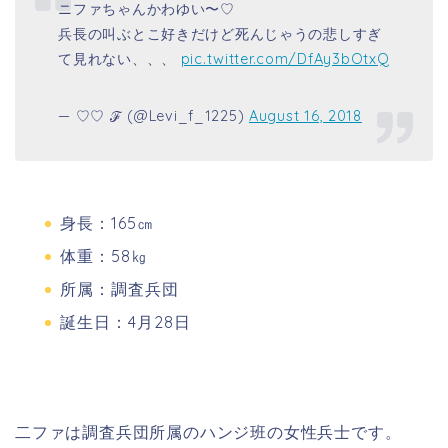
ニファちゃんかわゆい〜♡
兵長の叫ぶとこ好きだけど死んじゃうの悲しすぎ
て見れない、、、
pic.twitter.com/DfAy3bOtxQ
— ♡♡ ℱ (@Levi_f_1225)
August 16, 2018
身長：165㎝
体重：58㎏
所属：調査兵団
誕生日：4月28日
二ファは調査兵団所属のハンジ班の女性兵士です。