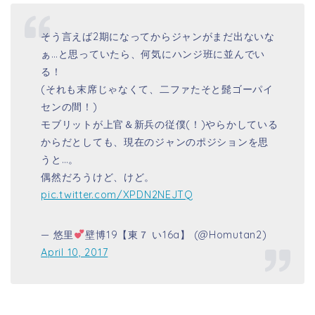
そう言えば2期になってからジャンがまだ出ないな
ぁ…と思っていたら、何気にハンジ班に並んでい
る！
(それも末席じゃなくて、二ファたそと髭ゴーパイ
センの間！)
モブリットが上官＆新兵の従僕(！)やらかしている
からだとしても、現在のジャンのポジションを思
うと…。
偶然だろうけど、けど。
pic.twitter.com/XPDN2NEJTQ
— 悠里
壁博19【東７ い16a】 (@Homutan2)
April 10, 2017