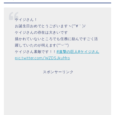
ケイジさん！
お誕生日おめでとうございますヽ(*´∀｀)ﾉ
ケイジさんの存在は大きいです
描かれていないところでも任務に励んですごく活
躍していたのが伺えます(*˘︶˘*)
ケイジさん素敵です！！
#進撃の巨人
#ケイジさん
pic.twitter.com/WZDSJkuMro
スポンサーリンク