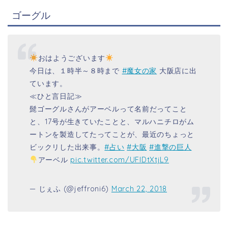
ゴーグル
おはようございます
今日は、１時半～８時まで
#魔女の家
大阪店に出
ています。
≪ひと言日記≫
髭ゴーグルさんがアーベルって名前だってこと
と、17号が生きていたことと、マルハニチロがム
ートンを製造してたってことが、最近のちょっと
ビックリした出来事。
#占い
#大阪
#進撃の巨人
アーベル
pic.twitter.com/UFlDtXtjL9
— じぇふ (@jeffroni6)
March 22, 2018