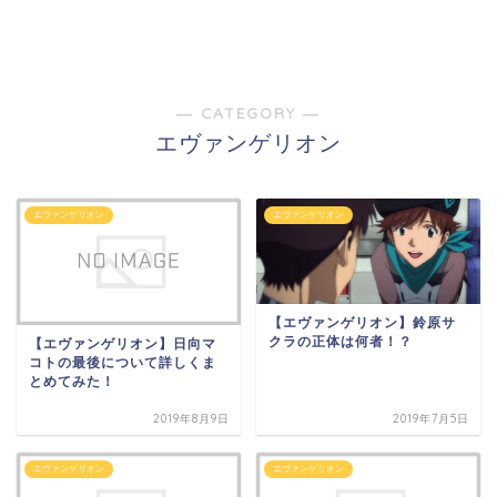
― CATEGORY ―
エヴァンゲリオン
エヴァンゲリオン
エヴァンゲリオン
【エヴァンゲリオン】鈴原サ
クラの正体は何者！？
【エヴァンゲリオン】日向マ
コトの最後について詳しくま
とめてみた！
2019年8月9日
2019年7月5日
エヴァンゲリオン
エヴァンゲリオン