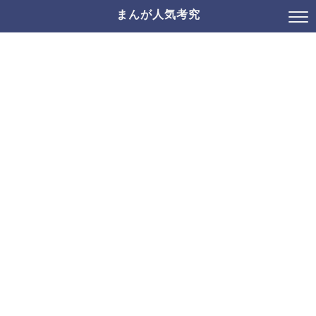
まんが人気考究