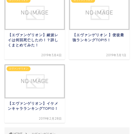
エヴァンゲリオン
エヴァンゲリオン
【エヴァンゲリオン】綾波レ
【エヴァンゲリオン 】使徒最
イは何回死亡したの！？詳し
強ランキングTOP15！
くまとめてみた！
2019年3月4日
2019年3月1日
エヴァンゲリオン
【エヴァンゲリオン】イケメ
ンキャラランキングTOP10！
2019年2月28日
HOME
エヴァンゲリオン