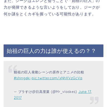
また、ジークはエレンと会うことで「始祖の巨人」の
力が発揮できるような言いようをしており、ジークが
何か謎をとくカギを握っている可能性があります。
始祖の巨人の力は誰が使えるの？？
始祖の巨人発動シーンの原作とアニメの比較
#shingeki
pic.twitter.com/xNhXVzGcVq
— ブラすけ@日高里菜 (@Mr_vIaskes)
June 17,
2017