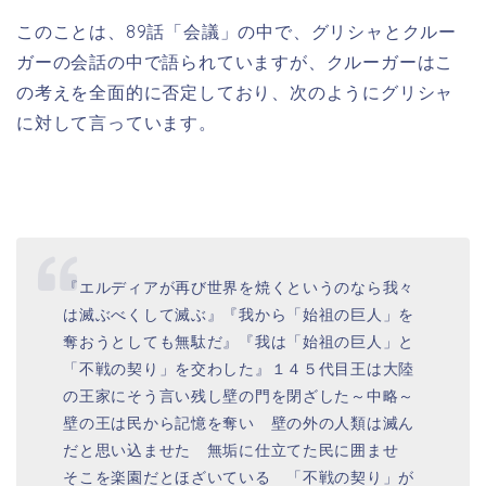
このことは、89話「会議」の中で、グリシャとクルー
ガーの会話の中で語られていますが、クルーガーはこ
の考えを全面的に否定しており、次のようにグリシャ
に対して言っています。
『エルディアが再び世界を焼くというのなら我々
は滅ぶべくして滅ぶ』『我から「始祖の巨人」を
奪おうとしても無駄だ』『我は「始祖の巨人」と
「不戦の契り」を交わした』１４５代目王は大陸
の王家にそう言い残し壁の門を閉ざした～中略～
壁の王は民から記憶を奪い 壁の外の人類は滅ん
だと思い込ませた 無垢に仕立てた民に囲ませ
そこを楽園だとほざいている 「不戦の契り」が