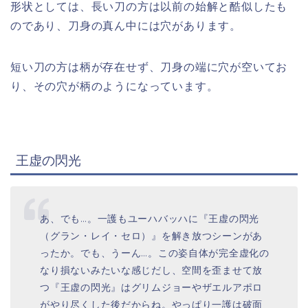
形状としては、長い刀の方は以前の始解と酷似したも
のであり、刀身の真ん中には穴があります。
短い刀の方は柄が存在せず、刀身の端に穴が空いてお
り、その穴が柄のようになっています。
王虚の閃光
あ、でも…。一護もユーハバッハに『王虚の閃光
（グラン・レイ・セロ）』を解き放つシーンがあ
ったか。でも、うーん…。この姿自体が完全虚化の
なり損ないみたいな感じだし、空間を歪ませて放
つ『王虚の閃光』はグリムジョーやザエルアポロ
がやり尽くした後だからね。やっぱり一護は破面