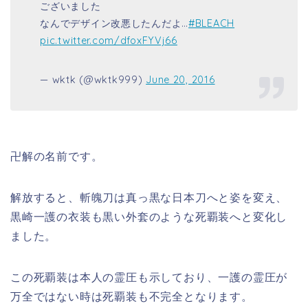
ございました
なんでデザイン改悪したんだよ…
#BLEACH
pic.twitter.com/dfoxFYVj66
— wktk (@wktk999)
June 20, 2016
卍解の名前です。
解放すると、斬魄刀は真っ黒な日本刀へと姿を変え、
黒崎一護の衣装も黒い外套のような
死覇装へと変化し
ました。
この死覇装は本人の霊圧も示しており、一護の霊圧が
万全ではない時は死覇装も不完全となります。