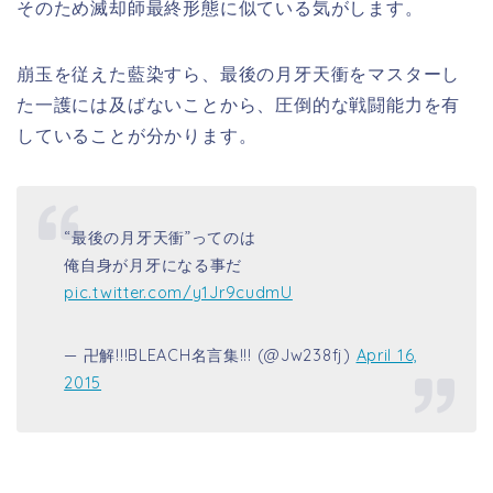
そのため
滅却師最終形態に似ている気がします。
崩玉を従えた藍染すら、最後の月牙天衝をマスターし
た一護には及ばないことから、圧倒的な戦闘能力を有
していることが分かります。
“最後の月牙天衝”ってのは
俺自身が月牙になる事だ
pic.twitter.com/y1Jr9cudmU
— 卍解!!!BLEACH名言集!!! (@Jw238fj)
April 16,
2015