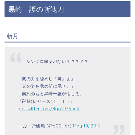
黒崎一護の斬魄刀
斬月
………シンクロ率ヤバない？？？？？
「闇の力を秘めし『鍵』よ」
「真の姿を我の前に示せ。」
「契約のもと黒崎一護が命じる」
『卍解(レリーズ)！！！！』
pic.twitter.com/4go197Anpk
— ぶー@鰤垢 (@b00_br)
May 18, 2018