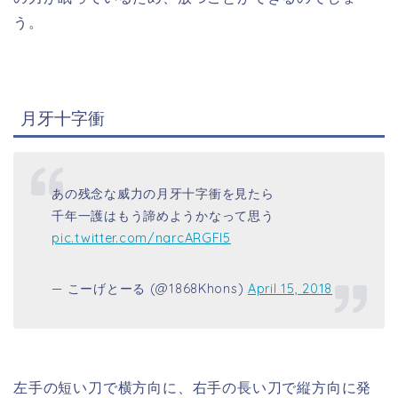
う。
月牙十字衝
あの残念な威力の月牙十字衝を見たら
千年一護はもう諦めようかなって思う
pic.twitter.com/narcARGFl5
— こーげとーる (@1868Khons)
April 15, 2018
左手の短い刀で横方向に、右手の長い刀で縦方向に発