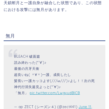
天鎖斬月と一護自身が融合した状態であり、この状態
における攻撃には無月があります。
無月
BLEACH 破面篇
読み終わった(*´∀`)♪
最後の月牙天衝
超良いね( ＾∀＾)一護、成長したし
髪長い一護カッコよす(///ω///)♪よし！！次の死
神代行消失篇見よっと(*´∀`)♪
「無月」
pic.twitter.com/LwgvudBICB
— ap ZECT (シーズン４) (@zect441)
June 11,