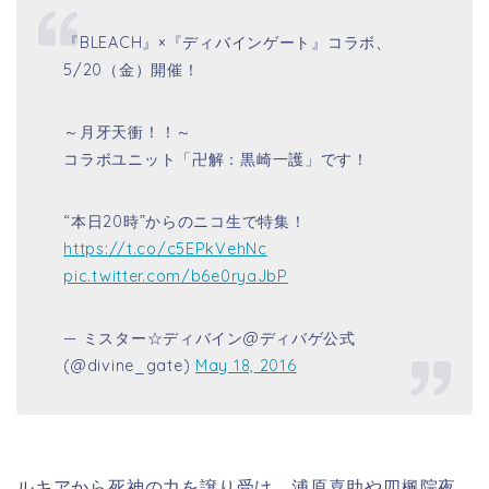
『BLEACH』×『ディバインゲート』コラボ、
5/20（金）開催！
～月牙天衝！！～
コラボユニット「卍解：黒崎一護」です！
“本日20時”からのニコ生で特集！
https://t.co/c5EPkVehNc
pic.twitter.com/b6e0ryaJbP
— ミスター☆ディバイン@ディバゲ公式
(@divine_gate)
May 18, 2016
ルキアから死神の力を譲り受け、浦原喜助や四楓院夜