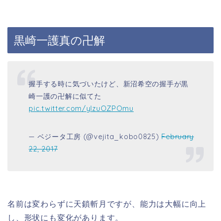
黒崎一護真の卍解
握手する時に気づいたけど、新沼希空の握手が黒
崎一護の卍解に似てた
pic.twitter.com/ylzuOZPOmu
— ベジータ工房 (@vejita_kobo0825)
February
22, 2017
名前は変わらずに天鎖斬月ですが、能力は大幅に向上
し、形状にも変化があります。