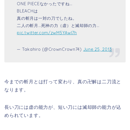
ONE PIECEなかったですね…
BLEACHは
真の斬月は一対の刀でしたね。
二人の斬月…死神の力（虚）と滅却師の力…
pic.twitter.com/zwM5YAwl7h
— Takahiro (@CrownCrown74)
June 25, 2013
今までの斬月とは打って変わり、真の卍解は二刀流と
なります。
長い刀には虚の能力が、短い刀には滅却師の能力が込
められています。